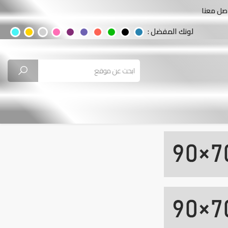
صل معنا
لونك المفضل :