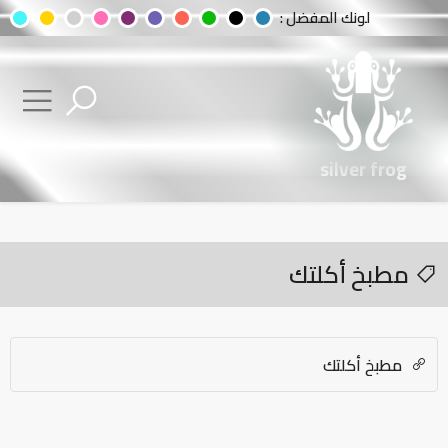
لونك المفضل :
silver frog
مطبخ أكلتك
مطبخ أكلتك