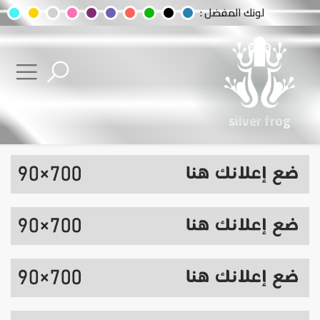
لونك المفضل :
silver frog