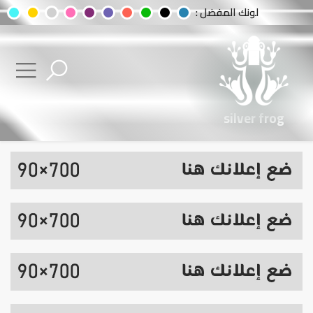
لونك المفضل :
silver frog