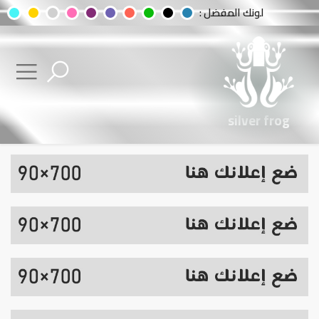
لونك المفضل :
silver frog