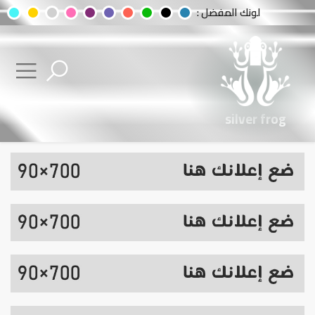
لونك المفضل :
silver frog