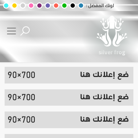
لونك المفضل :
silver frog