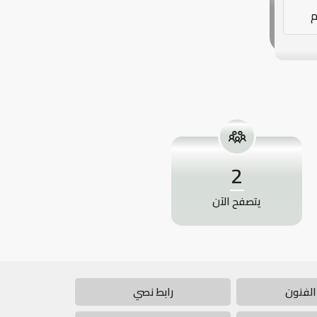
م
2
يتصفح الآن
الفنون
رابط نصي