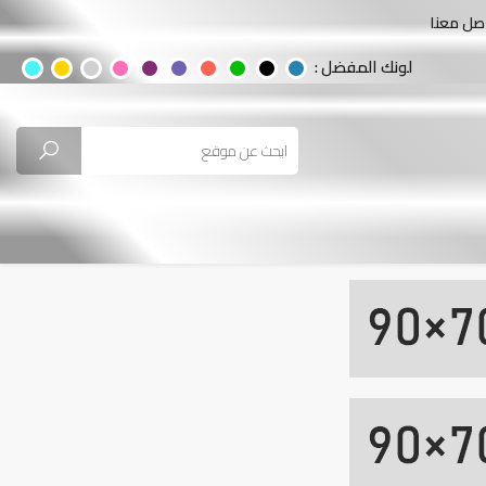
صل معنا
لونك المفضل :