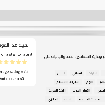
تقييم هذا المو
k on a star to rate it!
ام ورعاية المسلمين الجدد والجاليات على
erage rating
5
/ 5.
ر
ادارات
اسباني
اسلام
Vote count:
53
لام
البوم
التعريف بالاسلام
لخيري
القرآن الكريم
اللغة العربية
المدونات الدعوية
النجاة
انجليزي