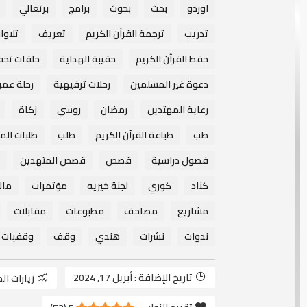
اوردو
بحث
بحوث
برامج
برتغالي
تدريب
ترجمة القرآن الكريم
تعريف
تلاوا
حفظ القرآن الكريم
حقيبة الهداية
حلقات تحف
دعوة غير المسلمين
رحلات ترفيهية
رحلة عمر
رعاية المهتدين
رمضان
روسي
زكاة
طب
طباعة القرآن الكريم
طلب
طلبات الم
فصول دراسية
قصص
قصص المتهدين
كناد
كوري
لجنة خيريه
مؤتمرات
مال
مشاريع
مصاحف
مطبوعات
مقابلات
ندوات
نشرات
هندي
وقف
وقفيات
تاريخ الإضافة :
أبريل 17, 2024
زيارات ال