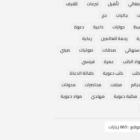
بنغالي
تأهيل
تبرعات
تثقيف
ت
جاليات
حج
يظ
حوارات
داعية
دعوة
ة
رحمة للعالمين
رعاية
سنهالي
صدقات
صوتيات
صيني
واد الكتب
عمرة
فرنسي
كتب
كتب دعوية
كفالة الدعاة
ايالم
مجلات
محاضرات
مدونات
مكتبة دعوية
مهتدي
مواد دعوية
موقع :
865 زيارات