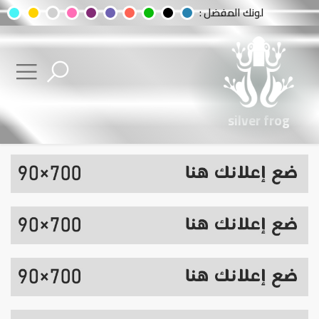
لونك المفضل :
silver frog